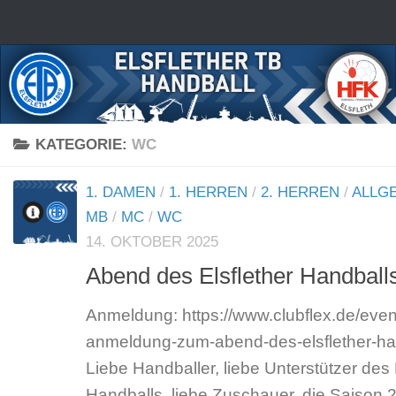
Zum Inhalt springen
KATEGORIE:
WC
1. DAMEN
/
1. HERREN
/
2. HERREN
/
ALLG
MB
/
MC
/
WC
14. OKTOBER 2025
Abend des Elsflether Handball
Anmeldung: https://www.clubflex.de/event
anmeldung-zum-abend-des-elsflether-h
Liebe Handballer, liebe Unterstützer des 
Handballs, liebe Zuschauer, die Saison 2