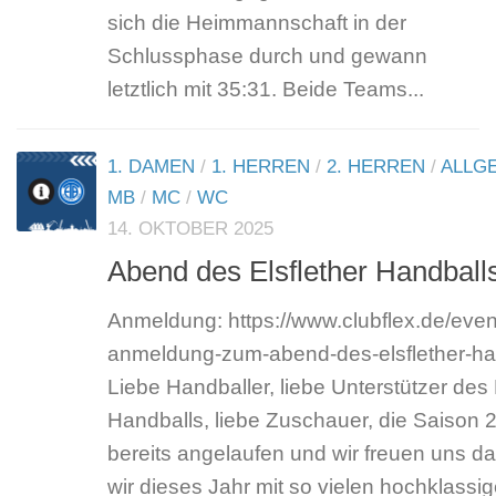
sich die Heimmannschaft in der
Schlussphase durch und gewann
letztlich mit 35:31. Beide Teams...
1. DAMEN
/
1. HERREN
/
2. HERREN
/
ALLG
MB
/
MC
/
WC
14. OKTOBER 2025
Abend des Elsflether Handball
Anmeldung: https://www.clubflex.de/event
anmeldung-zum-abend-des-elsflether-h
Liebe Handballer, liebe Unterstützer des 
Handballs, liebe Zuschauer, die Saison 2
bereits angelaufen und wir freuen uns da
wir dieses Jahr mit so vielen hochklassi