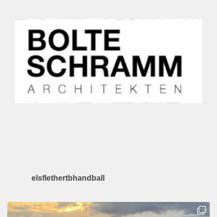
elsflethertbhandball