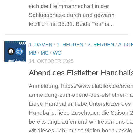
sich die Heimmannschaft in der
Schlussphase durch und gewann
letztlich mit 35:31. Beide Teams...
1. DAMEN
/
1. HERREN
/
2. HERREN
/
ALLG
MB
/
MC
/
WC
14. OKTOBER 2025
Abend des Elsflether Handball
Anmeldung: https://www.clubflex.de/event
anmeldung-zum-abend-des-elsflether-h
Liebe Handballer, liebe Unterstützer des 
Handballs, liebe Zuschauer, die Saison 2
bereits angelaufen und wir freuen uns da
wir dieses Jahr mit so vielen hochklassi