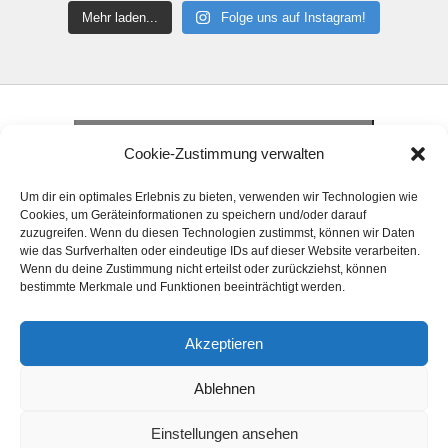
Mehr laden...
Folge uns auf Instagram!
Klicke hier, um Marketing-Cookies zu
akzeptieren und diesen Inhalt zu aktivieren
Klicke hier, um Marketing-Cookies zu
Cookie-Zustimmung verwalten
akzeptieren und diesen Inhalt zu aktivieren
Klicke hier, um Marketing-Cookies zu
Um dir ein optimales Erlebnis zu bieten, verwenden wir Technologien wie
akzeptieren und diesen Inhalt zu aktivieren
Cookies, um Geräteinformationen zu speichern und/oder darauf
zuzugreifen. Wenn du diesen Technologien zustimmst, können wir Daten
wie das Surfverhalten oder eindeutige IDs auf dieser Website verarbeiten.
Wenn du deine Zustimmung nicht erteilst oder zurückziehst, können
bestimmte Merkmale und Funktionen beeinträchtigt werden.
Akzeptieren
© 2024 Handball Förderkreis Elsfleth e. V. Alle
Ablehnen
Rechte vorbehalten.
Einstellungen ansehen