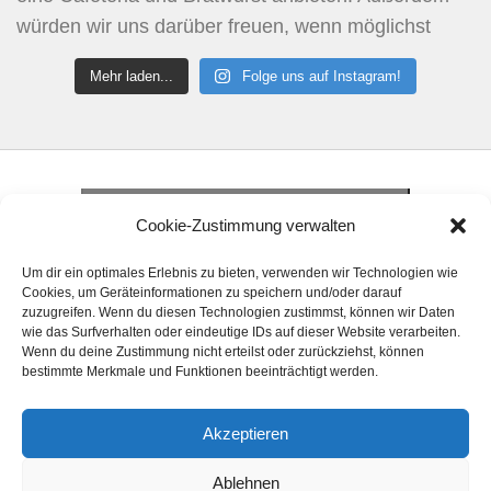
Mehr laden...
Folge uns auf Instagram!
Klicke hier, um Marketing-Cookies zu
akzeptieren und diesen Inhalt zu aktivieren
Klicke hier, um Marketing-Cookies zu
Cookie-Zustimmung verwalten
akzeptieren und diesen Inhalt zu aktivieren
Klicke hier, um Marketing-Cookies zu
Um dir ein optimales Erlebnis zu bieten, verwenden wir Technologien wie
akzeptieren und diesen Inhalt zu aktivieren
Cookies, um Geräteinformationen zu speichern und/oder darauf
zuzugreifen. Wenn du diesen Technologien zustimmst, können wir Daten
wie das Surfverhalten oder eindeutige IDs auf dieser Website verarbeiten.
Wenn du deine Zustimmung nicht erteilst oder zurückziehst, können
bestimmte Merkmale und Funktionen beeinträchtigt werden.
Akzeptieren
© 2024 Handball Förderkreis Elsfleth e. V. Alle
Ablehnen