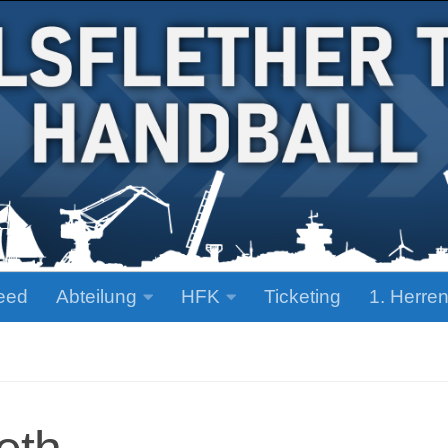
eed
Abteilung
HFK
Ticketing
1. Herre