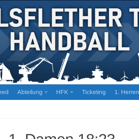
eed
Abteilung
HFK
Ticketing
1. Herre