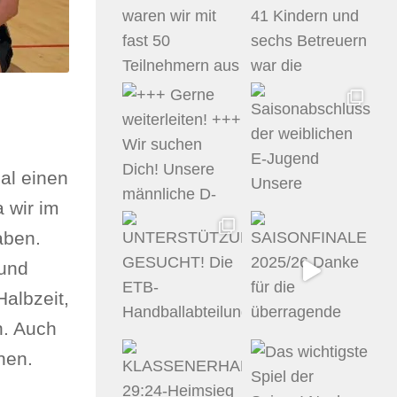
al einen
 wir im
aben.
 und
Halbzeit,
n. Auch
nen.