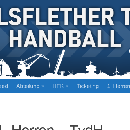
eed
Abteilung
HFK
Ticketing
1. Herre