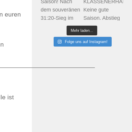
an euren
Mehr laden...
Folge uns auf Instagram!
en
___________________________
le ist