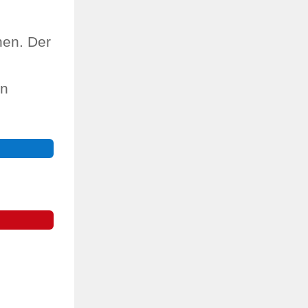
nen. Der
an