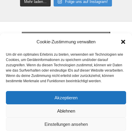
Mehr laden...
Folge uns auf Instagram!
Klicke hier, um Marketing-Cookies zu
akzeptieren und diesen Inhalt zu aktivieren
Klicke hier, um Marketing-Cookies zu
Cookie-Zustimmung verwalten
akzeptieren und diesen Inhalt zu aktivieren
Klicke hier, um Marketing-Cookies zu
Um dir ein optimales Erlebnis zu bieten, verwenden wir Technologien wie
akzeptieren und diesen Inhalt zu aktivieren
Cookies, um Geräteinformationen zu speichern und/oder darauf
zuzugreifen. Wenn du diesen Technologien zustimmst, können wir Daten
wie das Surfverhalten oder eindeutige IDs auf dieser Website verarbeiten.
Wenn du deine Zustimmung nicht erteilst oder zurückziehst, können
bestimmte Merkmale und Funktionen beeinträchtigt werden.
Akzeptieren
© 2024 Handball Förderkreis Elsfleth e. V. Alle
Ablehnen
Rechte vorbehalten.
Einstellungen ansehen