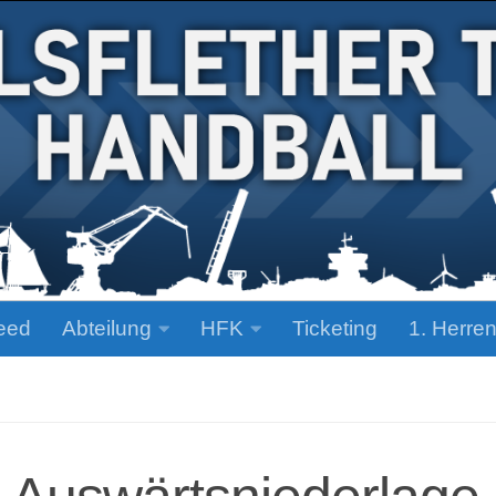
eed
Abteilung
HFK
Ticketing
1. Herre