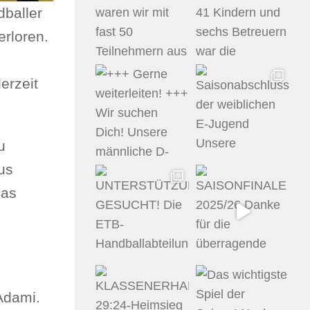
dballer
erloren.
z
erzeit
u
us
das
Adami.