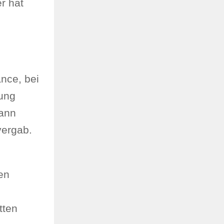
r hat
nce, bei
nung
pann
vergab.
en
tten