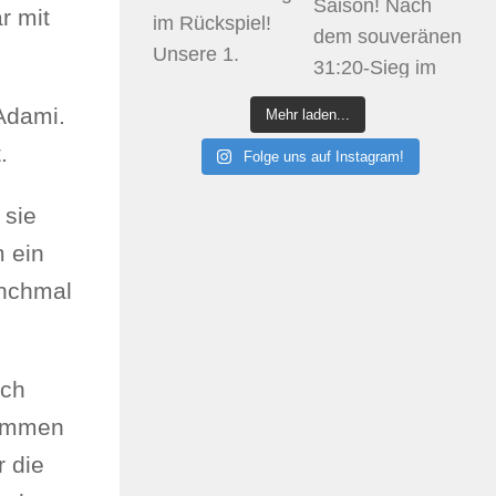
r mit
Adami.
Mehr laden...
.
Folge uns auf Instagram!
 sie
 ein
anchmal
ach
kommen
r die