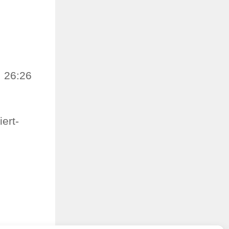
), 26:26
ert-