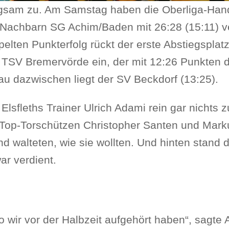
angsam zu. Am Samstag haben die Oberliga-Han
n-Nachbarn SG Achim/Baden mit 26:28 (15:11) v
lten Punkterfolg rückt der erste Abstiegsplat
TSV Bremervörde ein, der mit 12:26 Punkten d
au dazwischen liegt der SV Beckdorf (13:25).
 Elsfleths Trainer Ulrich Adami rein gar nichts z
Die Top-Torschützen Christopher Santen und Mark
d walteten, wie sie wollten. Und hinten stand 
ar verdient.
o wir vor der Halbzeit aufgehört haben“, sagte 