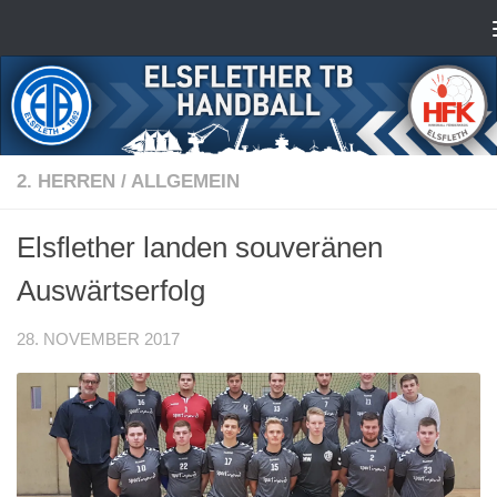
Zum Inhalt springen
2. HERREN
/
ALLGEMEIN
Elsflether landen souveränen
Auswärtserfolg
28. NOVEMBER 2017