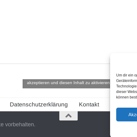
Um dir ein o
Klicke hier, um Marketing-Cookies zu
Geräteinfor
akzeptieren und diesen Inhalt zu aktivieren
Technologien
dieser Websi
können best
Datenschutzerklärung
Kontakt
Cookie-Ric
Akz
te vorbehalten.