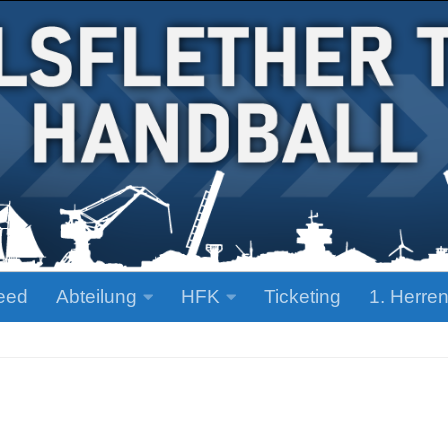
eed
Abteilung
HFK
Ticketing
1. Herre