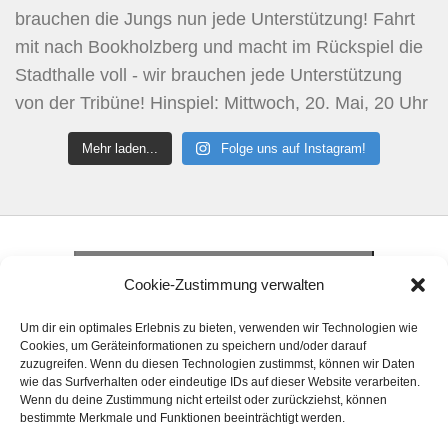
Mehr laden...
Folge uns auf Instagram!
Klicke hier, um Marketing-Cookies zu
akzeptieren und diesen Inhalt zu aktivieren
Klicke hier, um Marketing-Cookies zu
Cookie-Zustimmung verwalten
akzeptieren und diesen Inhalt zu aktivieren
Klicke hier, um Marketing-Cookies zu
Um dir ein optimales Erlebnis zu bieten, verwenden wir Technologien wie
akzeptieren und diesen Inhalt zu aktivieren
Cookies, um Geräteinformationen zu speichern und/oder darauf
zuzugreifen. Wenn du diesen Technologien zustimmst, können wir Daten
wie das Surfverhalten oder eindeutige IDs auf dieser Website verarbeiten.
Wenn du deine Zustimmung nicht erteilst oder zurückziehst, können
bestimmte Merkmale und Funktionen beeinträchtigt werden.