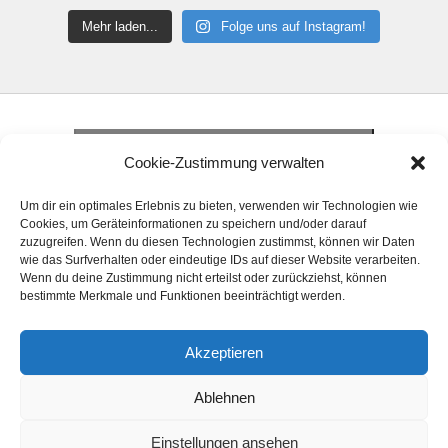
Mehr laden...
Folge uns auf Instagram!
Klicke hier, um Marketing-Cookies zu
akzeptieren und diesen Inhalt zu aktivieren
Klicke hier, um Marketing-Cookies zu
Cookie-Zustimmung verwalten
akzeptieren und diesen Inhalt zu aktivieren
Klicke hier, um Marketing-Cookies zu
Um dir ein optimales Erlebnis zu bieten, verwenden wir Technologien wie
akzeptieren und diesen Inhalt zu aktivieren
Cookies, um Geräteinformationen zu speichern und/oder darauf
zuzugreifen. Wenn du diesen Technologien zustimmst, können wir Daten
wie das Surfverhalten oder eindeutige IDs auf dieser Website verarbeiten.
Wenn du deine Zustimmung nicht erteilst oder zurückziehst, können
bestimmte Merkmale und Funktionen beeinträchtigt werden.
Akzeptieren
© 2024 Handball Förderkreis Elsfleth e. V. Alle
Ablehnen
Rechte vorbehalten.
Einstellungen ansehen