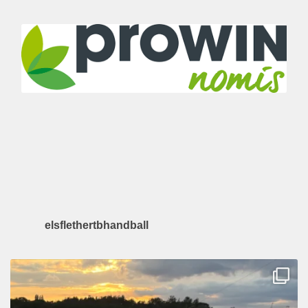
elsflethertbhandball