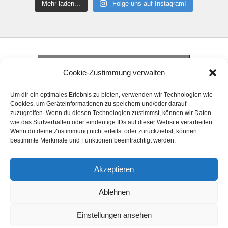
Mehr laden...
Folge uns auf Instagram!
Klicke hier, um Marketing-Cookies zu
akzeptieren und diesen Inhalt zu aktivieren
Klicke hier, um Marketing-Cookies zu
Cookie-Zustimmung verwalten
akzeptieren und diesen Inhalt zu aktivieren
Klicke hier, um Marketing-Cookies zu
Um dir ein optimales Erlebnis zu bieten, verwenden wir Technologien wie
akzeptieren und diesen Inhalt zu aktivieren
Cookies, um Geräteinformationen zu speichern und/oder darauf
zuzugreifen. Wenn du diesen Technologien zustimmst, können wir Daten
wie das Surfverhalten oder eindeutige IDs auf dieser Website verarbeiten.
Wenn du deine Zustimmung nicht erteilst oder zurückziehst, können
bestimmte Merkmale und Funktionen beeinträchtigt werden.
Akzeptieren
© 2024 Handball Förderkreis Elsfleth e. V. Alle
Ablehnen
Rechte vorbehalten.
Einstellungen ansehen