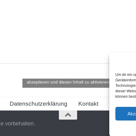
Um dir ein o
Klicke hier, um Marketing-Cookies zu
Geräteinfor
akzeptieren und diesen Inhalt zu aktivieren
Technologien
dieser Websi
können best
Datenschutzerklärung
Kontakt
Cookie-Ric
Akz
te vorbehalten.