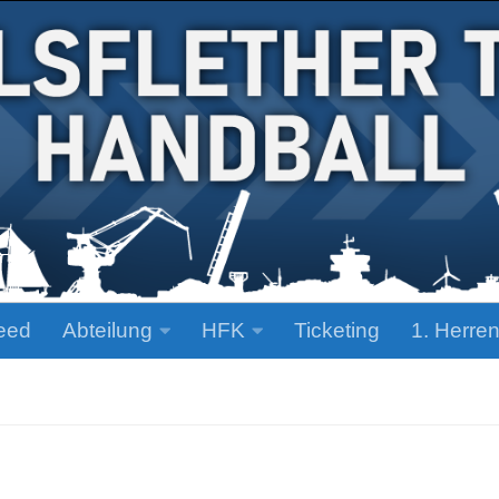
eed
Abteilung
HFK
Ticketing
1. Herre