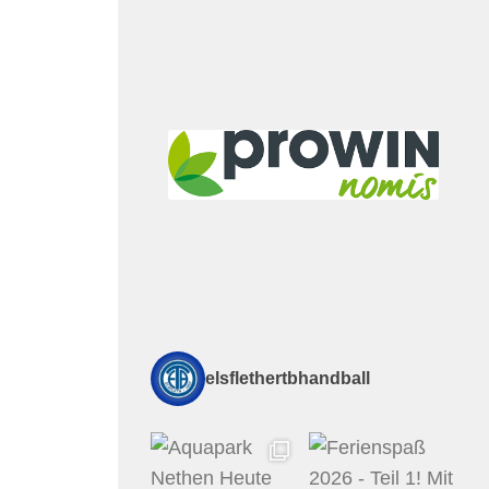
elsflethertbhandball