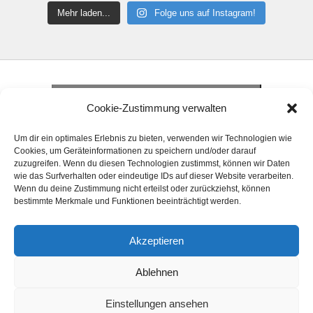
Mehr laden...
Folge uns auf Instagram!
Klicke hier, um Marketing-Cookies zu
akzeptieren und diesen Inhalt zu aktivieren
Klicke hier, um Marketing-Cookies zu
Cookie-Zustimmung verwalten
akzeptieren und diesen Inhalt zu aktivieren
Klicke hier, um Marketing-Cookies zu
Um dir ein optimales Erlebnis zu bieten, verwenden wir Technologien wie
akzeptieren und diesen Inhalt zu aktivieren
Cookies, um Geräteinformationen zu speichern und/oder darauf
zuzugreifen. Wenn du diesen Technologien zustimmst, können wir Daten
wie das Surfverhalten oder eindeutige IDs auf dieser Website verarbeiten.
Wenn du deine Zustimmung nicht erteilst oder zurückziehst, können
bestimmte Merkmale und Funktionen beeinträchtigt werden.
Akzeptieren
© 2024 Handball Förderkreis Elsfleth e. V. Alle
Ablehnen
Rechte vorbehalten.
Einstellungen ansehen