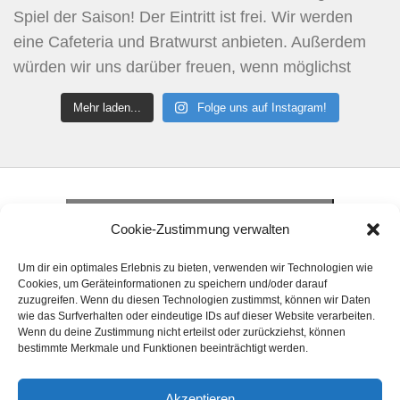
Mehr laden...
Folge uns auf Instagram!
Klicke hier, um Marketing-Cookies zu
akzeptieren und diesen Inhalt zu aktivieren
Klicke hier, um Marketing-Cookies zu
Cookie-Zustimmung verwalten
akzeptieren und diesen Inhalt zu aktivieren
Klicke hier, um Marketing-Cookies zu
Um dir ein optimales Erlebnis zu bieten, verwenden wir Technologien wie
akzeptieren und diesen Inhalt zu aktivieren
Cookies, um Geräteinformationen zu speichern und/oder darauf
zuzugreifen. Wenn du diesen Technologien zustimmst, können wir Daten
wie das Surfverhalten oder eindeutige IDs auf dieser Website verarbeiten.
Wenn du deine Zustimmung nicht erteilst oder zurückziehst, können
bestimmte Merkmale und Funktionen beeinträchtigt werden.
Akzeptieren