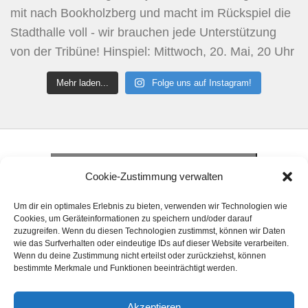
Mehr laden...
Folge uns auf Instagram!
Klicke hier, um Marketing-Cookies zu
akzeptieren und diesen Inhalt zu aktivieren
Klicke hier, um Marketing-Cookies zu
Cookie-Zustimmung verwalten
akzeptieren und diesen Inhalt zu aktivieren
Klicke hier, um Marketing-Cookies zu
Um dir ein optimales Erlebnis zu bieten, verwenden wir Technologien wie
akzeptieren und diesen Inhalt zu aktivieren
Cookies, um Geräteinformationen zu speichern und/oder darauf
zuzugreifen. Wenn du diesen Technologien zustimmst, können wir Daten
wie das Surfverhalten oder eindeutige IDs auf dieser Website verarbeiten.
Wenn du deine Zustimmung nicht erteilst oder zurückziehst, können
bestimmte Merkmale und Funktionen beeinträchtigt werden.
Akzeptieren