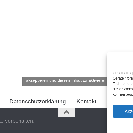
Um dir ein o
Klicke hier, um Marketing-Cookies zu
Geräteinfor
akzeptieren und diesen Inhalt zu aktivieren
Technologien
dieser Websi
können best
Datenschutzerklärung
Kontakt
Cookie-Ric
Akz
te vorbehalten.