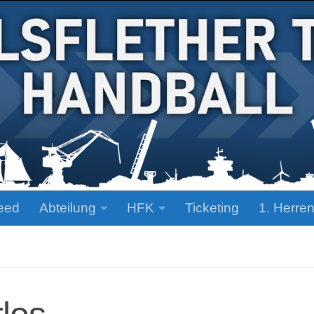
eed
Abteilung
HFK
Ticketing
1. Herre