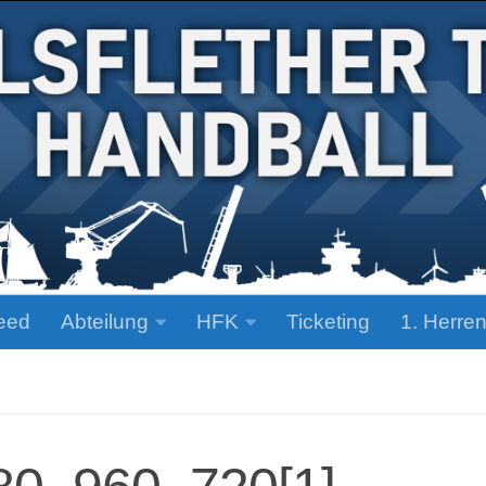
eed
Abteilung
HFK
Ticketing
1. Herre