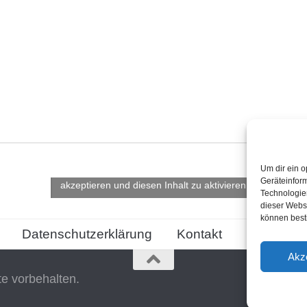
Um dir ein o
Klicke hier, um Marketing-Cookies zu
Geräteinfor
akzeptieren und diesen Inhalt zu aktivieren
Technologien
dieser Websi
können best
Datenschutzerklärung
Kontakt
Cookie-Ric
Akz
te vorbehalten.