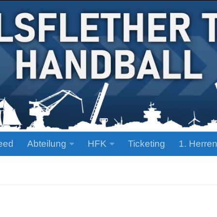
eed
Abteilung
HFK
Ticketing
1. Herre