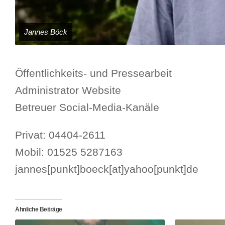
Jannes Böck
Öffentlichkeits- und Pressearbeit
Administrator Website
Betreuer Social-Media-Kanäle
Privat: 04404-2611
Mobil: 01525 5287163
jannes[punkt]boeck[at]yahoo[punkt]de
Ähnliche Beiträge