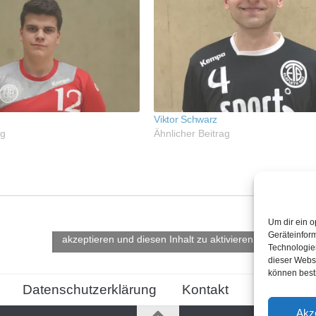
Viktor Schwarz
ag
Ähnlicher Beitrag
Klicke hier, um Marketing-Cookies zu
Um dir ein o
Geräteinfor
akzeptieren und diesen Inhalt zu aktivieren
Technologien
dieser Websi
können best
Datenschutzerklärung
Kontakt
Cookie-Ric
Akz