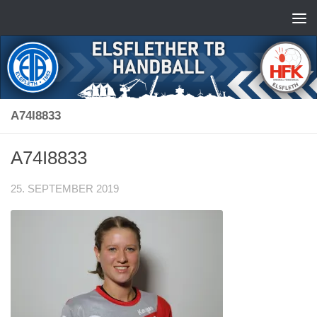
Zum Inhalt springen
A74I8833
A74I8833
25. SEPTEMBER 2019