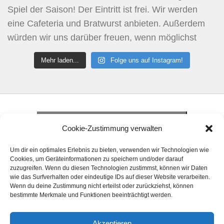
Mehr laden...
Folge uns auf Instagram!
Klicke hier, um Marketing-Cookies zu
akzeptieren und diesen Inhalt zu aktivieren
Klicke hier, um Marketing-Cookies zu
Cookie-Zustimmung verwalten
akzeptieren und diesen Inhalt zu aktivieren
Klicke hier, um Marketing-Cookies zu
Um dir ein optimales Erlebnis zu bieten, verwenden wir Technologien wie
akzeptieren und diesen Inhalt zu aktivieren
Cookies, um Geräteinformationen zu speichern und/oder darauf
zuzugreifen. Wenn du diesen Technologien zustimmst, können wir Daten
wie das Surfverhalten oder eindeutige IDs auf dieser Website verarbeiten.
Wenn du deine Zustimmung nicht erteilst oder zurückziehst, können
bestimmte Merkmale und Funktionen beeinträchtigt werden.
Akzeptieren