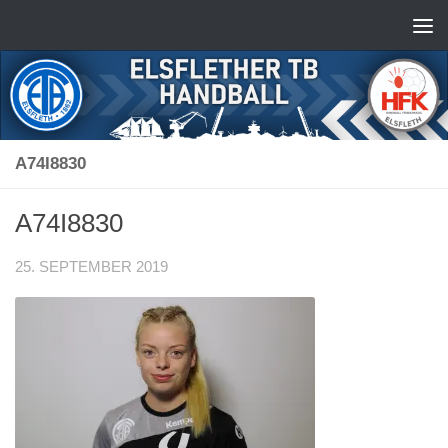
Zum Inhalt springen
A74I8830
A74I8830
25. SEPTEMBER 2019