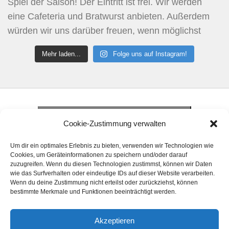
Mehr laden...
Folge uns auf Instagram!
Klicke hier, um Marketing-Cookies zu
akzeptieren und diesen Inhalt zu aktivieren
Klicke hier, um Marketing-Cookies zu
Cookie-Zustimmung verwalten
akzeptieren und diesen Inhalt zu aktivieren
Klicke hier, um Marketing-Cookies zu
Um dir ein optimales Erlebnis zu bieten, verwenden wir Technologien wie
akzeptieren und diesen Inhalt zu aktivieren
Cookies, um Geräteinformationen zu speichern und/oder darauf
zuzugreifen. Wenn du diesen Technologien zustimmst, können wir Daten
wie das Surfverhalten oder eindeutige IDs auf dieser Website verarbeiten.
Wenn du deine Zustimmung nicht erteilst oder zurückziehst, können
bestimmte Merkmale und Funktionen beeinträchtigt werden.
Akzeptieren