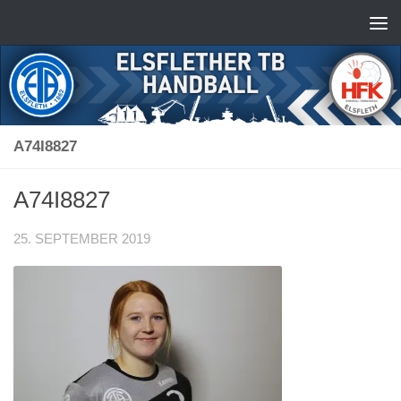
Zum Inhalt springen
A74I8827
A74I8827
25. SEPTEMBER 2019