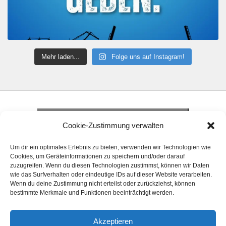
Mehr laden...
Folge uns auf Instagram!
Klicke hier, um Marketing-Cookies zu
akzeptieren und diesen Inhalt zu aktivieren
Klicke hier, um Marketing-Cookies zu
Cookie-Zustimmung verwalten
akzeptieren und diesen Inhalt zu aktivieren
Klicke hier, um Marketing-Cookies zu
Um dir ein optimales Erlebnis zu bieten, verwenden wir Technologien wie
akzeptieren und diesen Inhalt zu aktivieren
Cookies, um Geräteinformationen zu speichern und/oder darauf
zuzugreifen. Wenn du diesen Technologien zustimmst, können wir Daten
wie das Surfverhalten oder eindeutige IDs auf dieser Website verarbeiten.
Wenn du deine Zustimmung nicht erteilst oder zurückziehst, können
bestimmte Merkmale und Funktionen beeinträchtigt werden.
Akzeptieren