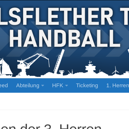
eed
Abteilung
HFK
Ticketing
1. Herre