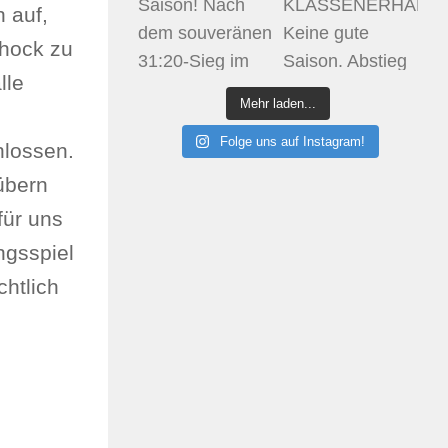
 auf,
chock zu
lle
Mehr laden...
Folge uns auf Instagram!
hlossen.
übern
für uns
ngsspiel
chtlich