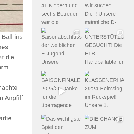
Ball ins
nes
t die
orm
machte
 Anpfiff
rtie.