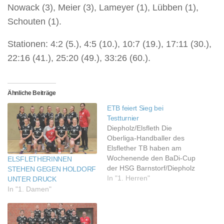
Nowack (3), Meier (3), Lameyer (1), Lübben (1),
Schouten (1).
Stationen: 4:2 (5.), 4:5 (10.), 10:7 (19.), 17:11 (30.),
22:16 (41.), 25:20 (49.), 33:26 (60.).
Ähnliche Beiträge
ETB feiert Sieg bei
Testturnier
Diepholz/Elsfleth Die
Oberliga-Handballer des
Elsflether TB haben am
Wochenende den BaDi-Cup
ELSFLETHERINNEN
der HSG Barnstorf/Diepholz
STEHEN GEGEN HOLDORF
gewonnen. Nach drei
In "1. Herren"
UNTER DRUCK
Gruppenspielen zog die
In "1. Damen"
Mannschaft von Trainer
Ulrich Adami ins Finale ein,
um dort gegen die zweite