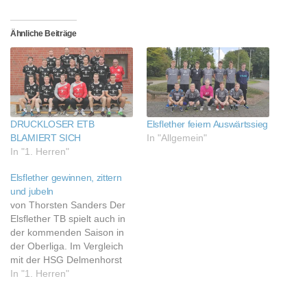
Ähnliche Beiträge
DRUCKLOSER ETB
Elsflether feiern Auswärtssieg
BLAMIERT SICH
In "Allgemein"
In "1. Herren"
Elsflether gewinnen, zittern
und jubeln
von Thorsten Sanders Der
Elsflether TB spielt auch in
der kommenden Saison in
der Oberliga. Im Vergleich
mit der HSG Delmenhorst
profitierte er vom besseren
In "1. Herren"
Torverhältnis. Wesermarsch
Es ist der helle Wahnsinn: