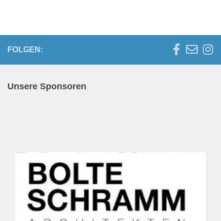
Die Handballer des
Elsflether TB haben in
buchstäblich letzter
Sekunde den Klassenerhalt
in der Oberliga geschafft.
FOLGEN:
Ausschlaggebend war…
Unsere Sponsoren