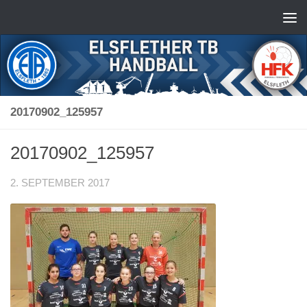
Zum Inhalt springen
20170902_125957
20170902_125957
2. SEPTEMBER 2017