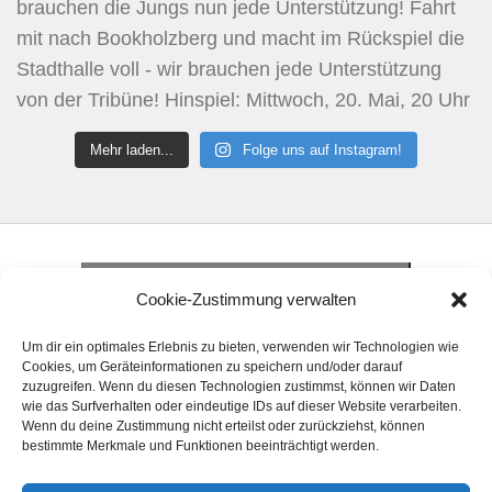
Mehr laden...
Folge uns auf Instagram!
Klicke hier, um Marketing-Cookies zu
akzeptieren und diesen Inhalt zu aktivieren
Klicke hier, um Marketing-Cookies zu
Cookie-Zustimmung verwalten
akzeptieren und diesen Inhalt zu aktivieren
Klicke hier, um Marketing-Cookies zu
Um dir ein optimales Erlebnis zu bieten, verwenden wir Technologien wie
akzeptieren und diesen Inhalt zu aktivieren
Cookies, um Geräteinformationen zu speichern und/oder darauf
zuzugreifen. Wenn du diesen Technologien zustimmst, können wir Daten
wie das Surfverhalten oder eindeutige IDs auf dieser Website verarbeiten.
Wenn du deine Zustimmung nicht erteilst oder zurückziehst, können
bestimmte Merkmale und Funktionen beeinträchtigt werden.